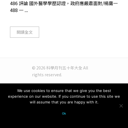
486 評論 國外醫學學歷認證，政府應嚴肅面對/楊庸一
488 一 ...
閱讀全文
© 2026 科學月刊五十年大全 All
rights reserved.
We use cookies to ensure that we give you the best
experience on our website. If you continue to use this site we
will assume that you are happy with it.
Ok