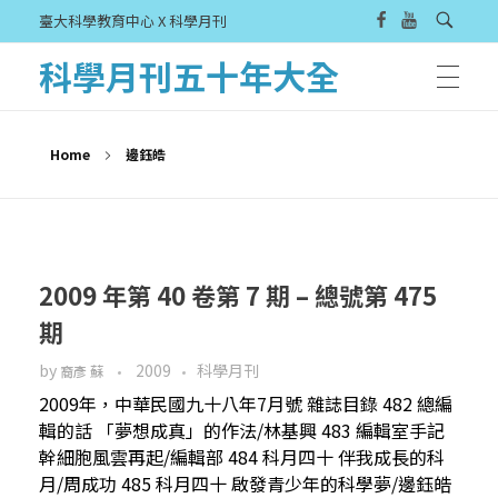
臺大科學教育中心 X 科學月刊
科學月刊五十年大全
Home
邊鈺皓
2009 年第 40 卷第 7 期 – 總號第 475
期
by
2009
科學月刊
裔彥 蘇
2009年，中華民國九十八年7月號 雜誌目錄 482 總編
輯的話 「夢想成真」的作法/林基興 483 編輯室手記
幹細胞風雲再起/編輯部 484 科月四十 伴我成長的科
月/周成功 485 科月四十 啟發青少年的科學夢/邊鈺皓