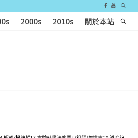
90s
2000s
2010s
關於本站
4 解惑/楊維哲17 實驗計畫法的開山祖師/詹進吉20 淺介線