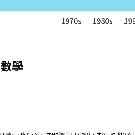
1970s
1980s
19
學與數學
11 讀者．作者．編者/本刊編輯室12 科技的人才在那裡/劉兆玄1