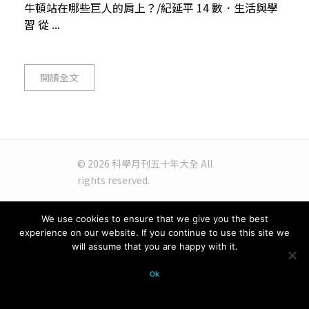
牛頓站在哪些巨人的肩上？/紀延平 14 數．生活與學
習 從 ...
閱讀全文
© 2026 科學月刊五十年大全 All
rights reserved.
We use cookies to ensure that we give you the best
experience on our website. If you continue to use this site we
will assume that you are happy with it.
Ok