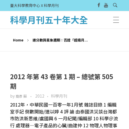
臺大科學教育中心 X 科學月刊
科學月刊五十年大全
Home
連分數與星象週期：否證「超級月...
2012 年第 43 卷第 1 期 – 總號第 505
期
by
2012
科學月刊
裔彥 蘇
2012年，中華民國一百零一年1月號 雜誌目錄 1 編輯
室手記 倒數開始/連以婷 4 評 論 由泰國洪災談台灣都
市防洪新思維/虞國興 6 一月紀聞/編輯部 10 科學＠流
行 處理器—電子產品的心臟/曲建仲 12 物理人物理事