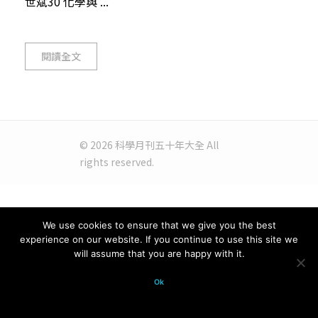
世斌30 化學與 ...
閱讀全文
© 2026 科學月刊五十年大全 All
rights reserved.
We use cookies to ensure that we give you the best
experience on our website. If you continue to use this site we
will assume that you are happy with it.
Ok