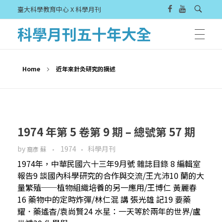
臺大科學教育中心 X 科學月刊
科學月刊五十年大全
Home
近年來針灸研究的摘述
1974 年第 5 卷第 9 期 – 總號第 57 期
by
1974
科學月刊
裔彥 蘇
1974年，中華民國六十三年9月號 雜誌目錄 8 編輯室
報告9 談國內科學研究的合作與交流/王亢沛10 蘭的大
量繁殖──植物組織培養的另一應用/王博仁 黃麗春
16 藥物中的定時炸彈/林仁混 講 張光雄 記19 要藥
耀．藥遙杳/袁尚賢24 水星：一天等於兩年的世界/盧