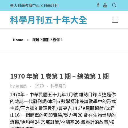
臺大科學教育中心 X 科學月刊
科學月刊五十年大全
Home
距離？圖形？幾何？
1970 年第 1 卷第 1 期 – 總號第 1 期
by
1970
科學月刊
陳 藹然
1970年，中華民國五十九年1月號 雜誌目錄 4 這是你
的雜誌－代發刊詞/本刊6 數學探津兼論數學中的形式
主義/王九逵9 費瑪數列/曹亮吉14 3°K黑體輻射/沈君
山16 一個簡單的乾印實驗/吳力弓20 能在生物世界的
流轉/徐均琴24 穴窩對流/林鴻基26 氣壓計的故事/松