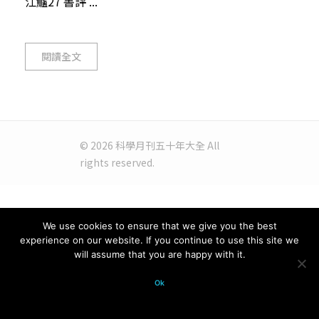
江鱸27 書評 ...
閱讀全文
© 2026 科學月刊五十年大全 All
rights reserved.
We use cookies to ensure that we give you the best
experience on our website. If you continue to use this site we
will assume that you are happy with it.
Ok