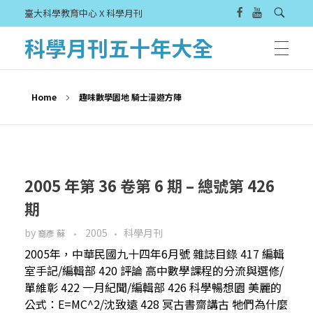
臺大科學教育中心 X 科學月刊
科學月刊五十年大全
Home
趣味數學園地 騎士漫遊方陣
2005 年第 36 卷第 6 期 – 總號第 426
期
by
2005
科學月刊
裔彥 蘇
2005年，中華民國九十四年6月號 雜誌目錄 417 編輯
室手記/編輯部 420 評論 高中數學課程的分流與選修/
單維彰 422 一月紀聞/編輯部 426 科學暢想園 美麗的
公式：E=MC^2/沈致遠 428 冥古書齋講古 牠們為什麼