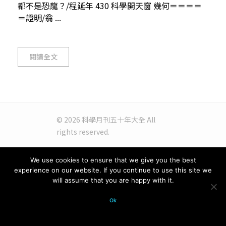
都不是恐龍？/程延年 430 科學開天窗 幾何＝＝＝＝
＝證明/翁 ...
閱讀全文
© 2026 科學月刊五十年大全 All
rights reserved.
We use cookies to ensure that we give you the best
experience on our website. If you continue to use this site we
will assume that you are happy with it.
Ok