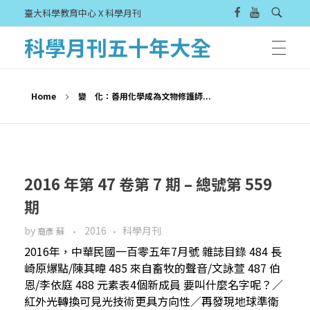
臺大科學教育中心 X 科學月刊
科學月刊五十年大全
Home
變 化：善用化學成為文物修護師...
2016 年第 47 卷第 7 期 – 總號第 559
期
by
2016
科學月刊
裔彥 蘇
2016年，中華民國一百零五年7月號 雜誌目錄 484 長
崎原爆點/陳其暐 485 來自畜牧的聲音/文詠萱 487 伯
恩/李依庭 488 元素表4個新成員 要叫什麼名字呢？／
紅外光轉換可見光技術更具方向性／再發現地球準衛