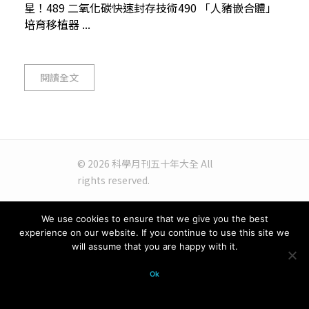
星！489 二氧化碳快速封存技術490 「人豬嵌合體」
培育移植器 ...
閱讀全文
© 2026 科學月刊五十年大全 All
rights reserved.
We use cookies to ensure that we give you the best
experience on our website. If you continue to use this site we
will assume that you are happy with it.
Ok