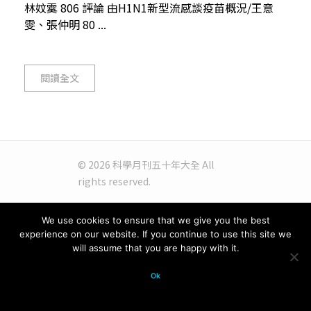
林妏霙 806 評論 由H1N1新型流感談疫苗概況/王意
雯、張仲明 80 ...
閱讀全文
© 2026 科學月刊五十年大全 All
rights reserved.
We use cookies to ensure that we give you the best
experience on our website. If you continue to use this site we
will assume that you are happy with it.
Ok