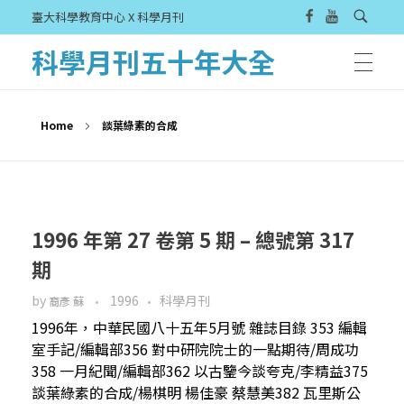
臺大科學教育中心 X 科學月刊
科學月刊五十年大全
Home
談葉綠素的合成
1996 年第 27 卷第 5 期 – 總號第 317
期
by
1996
科學月刊
裔彥 蘇
1996年，中華民國八十五年5月號 雜誌目錄 353 編輯
室手記/編輯部356 對中研院院士的一點期待/周成功
358 一月紀聞/編輯部362 以古鑒今談夸克/李精益375
談葉綠素的合成/楊棋明 楊佳豪 蔡慧美382 瓦里斯公