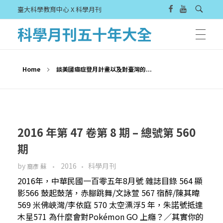
臺大科學教育中心 X 科學月刊
科學月刊五十年大全
Home
談美國癌症登月計畫以及對臺灣的...
2016 年第 47 卷第 8 期 – 總號第 560
期
by
2016
科學月刊
裔彥 蘇
2016年，中華民國一百零五年8月號 雜誌目錄 564 顯
影566 鼓起鼓落，赤腳跳舞/文詠萱 567 宿醉/陳其暐
569 米佛峽灣/李依庭 570 太空漂浮5 年，朱諾號抵達
木星571 為什麼會對Pokémon GO 上癮？／其實你的