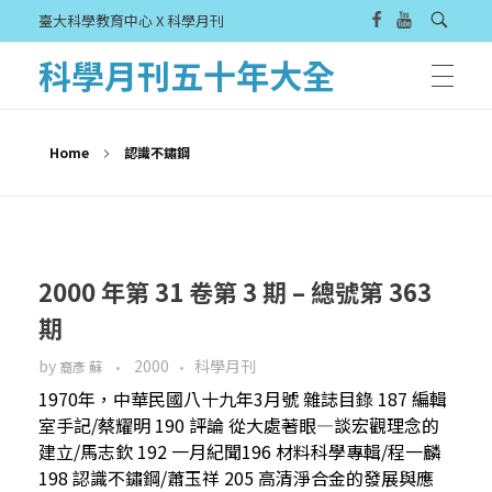
臺大科學教育中心 X 科學月刊
科學月刊五十年大全
Home
認識不鏽鋼
2000 年第 31 卷第 3 期 – 總號第 363
期
by
2000
科學月刊
裔彥 蘇
1970年，中華民國八十九年3月號 雜誌目錄 187 編輯
室手記/蔡耀明 190 評論 從大處著眼—談宏觀理念的
建立/馬志欽 192 一月紀聞196 材料科學專輯/程一麟
198 認識不鏽鋼/蕭玉祥 205 高清淨合金的發展與應