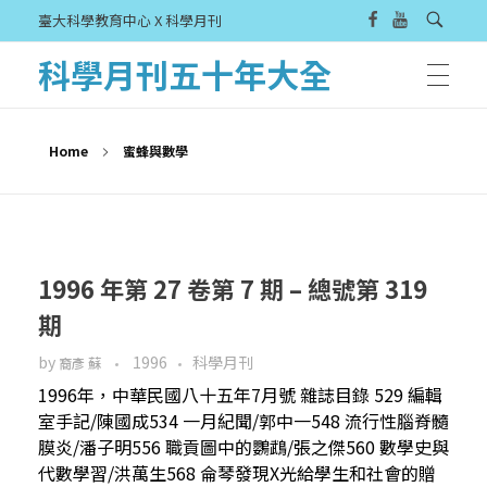
臺大科學教育中心 X 科學月刊
科學月刊五十年大全
Home
蜜蜂與數學
1996 年第 27 卷第 7 期 – 總號第 319
期
by
1996
科學月刊
裔彥 蘇
1996年，中華民國八十五年7月號 雜誌目錄 529 編輯
室手記/陳國成534 一月紀聞/郭中一548 流行性腦脊髓
膜炎/潘子明556 職貢圖中的鸚鵡/張之傑560 數學史與
代數學習/洪萬生568 侖琴發現X光給學生和社會的贈