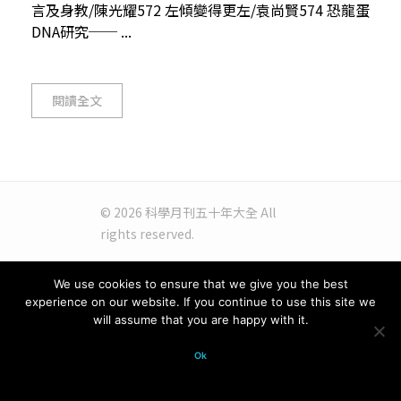
言及身教/陳光耀572 左傾變得更左/袁尚賢574 恐龍蛋
DNA研究── ...
閱讀全文
© 2026 科學月刊五十年大全 All
rights reserved.
We use cookies to ensure that we give you the best
experience on our website. If you continue to use this site we
will assume that you are happy with it.
Ok