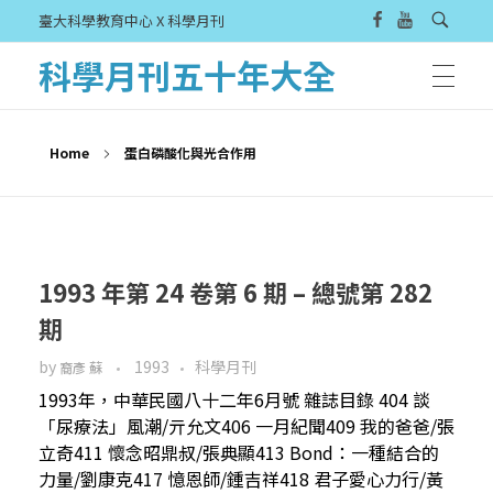
臺大科學教育中心 X 科學月刊
科學月刊五十年大全
Home
蛋白磷酸化與光合作用
1993 年第 24 卷第 6 期 – 總號第 282
期
by
1993
科學月刊
裔彥 蘇
1993年，中華民國八十二年6月號 雜誌目錄 404 談
「尿療法」風潮/亓允文406 一月紀聞409 我的爸爸/張
立奇411 懷念昭鼎叔/張典顯413 Bond：一種結合的
力量/劉康克417 憶恩師/鍾吉祥418 君子愛心力行/黃