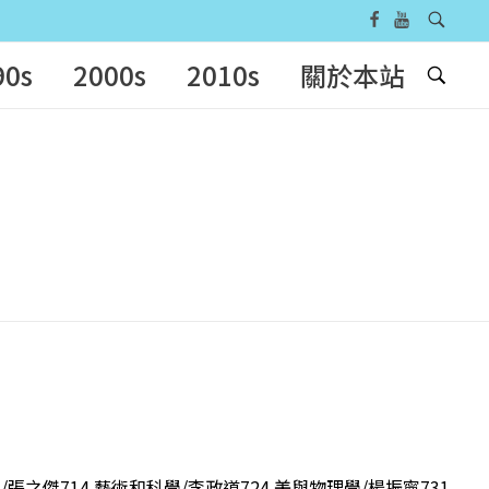
90s
2000s
2010s
關於本站
張之傑714 藝術和科學/李政道724 美與物理學/楊振寧731