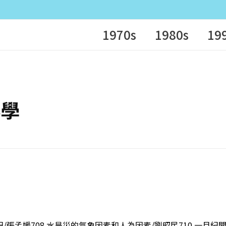
1970s
1980s
19
科學
記/張孟媛708 水旱災的氣象因素和人為因素/劉昭民710 一月紀聞/