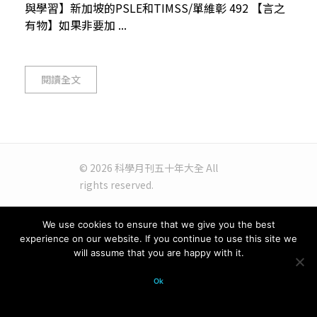
與學習】新加坡的PSLE和TIMSS/單維彰 492 【言之
有物】如果非要加 ...
閱讀全文
© 2026 科學月刊五十年大全 All
rights reserved.
We use cookies to ensure that we give you the best
experience on our website. If you continue to use this site we
will assume that you are happy with it.
Ok