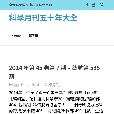
臺大科學教育中心 X 科學月刊
科學月刊五十年大全
Home
蔡昕樺
2014 年第 45 卷第 7 期 – 總號第 535
期
by
2014
科學月刊
裔彥 蘇
2014年，中華民國一百零三年7月號 雜誌目錄 481
【編輯室手記】運用科學辦案，讓證據說話/編輯部
484 【評論】科傳將有協會了！—一個跨域協力社群
的形成/莫季雍 486 一月紀聞/編輯部 490 【數．生活