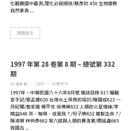
化戰勝國中基測,理化必殺絕技/蔡彥欣 450 生物健教
自然拿高 ...
閱讀全文
1997 年第 28 卷第 8 期 – 總號第 332
期
by
1997
科學月刊
裔彥 蘇
1997年，中華民國八十六年8月號 雜誌目錄 617 編輯
室手記/張孟媛620 台灣水土保育的探討/陳國成622 一
月紀聞/詹家龍 楊平世 徐堉峰632 人類的火星情緣/李
精益646 茶、咖啡、或是我？/何子樂652 複製生命？/
陳淑華 林仲彥662 第六感與人類的費洛蒙/周延鑫665
我國古 ...