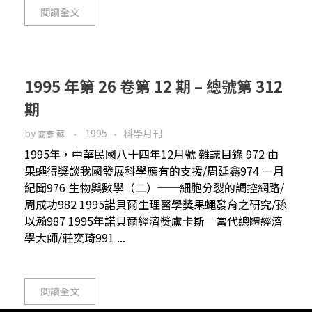
閱讀全文
1995 年第 26 卷第 12 期 – 總號第 312
期
by
1995
科學月刊
裔彥 蘇
1995年，中華民國八十四年12月號 雜誌目錄 972 由
果蠅得獎談我國發展科學應有的支援/周延鑫974 一月
紀聞976 生物與數學（二）──細胞分裂的調控網路/
周成功982 1995諾貝爾生理醫學獎果蠅發育之研究/孫
以瀚987 1995年諾貝爾經濟獎盧卡斯─當代總體經濟
學大師/莊奕琦991 ...
閱讀全文