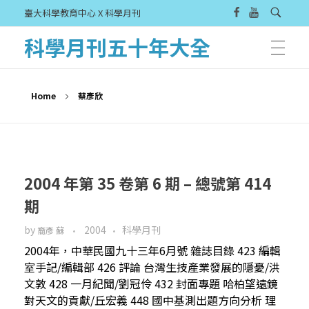
臺大科學教育中心 X 科學月刊
科學月刊五十年大全
Home
蔡彥欣
2004 年第 35 卷第 6 期 – 總號第 414
期
by
2004
科學月刊
裔彥 蘇
2004年，中華民國九十三年6月號 雜誌目錄 423 編輯
室手記/編輯部 426 評論 台灣生技產業發展的隱憂/洪
文敦 428 一月紀聞/劉冠伶 432 封面專題 哈柏望遠鏡
對天文的貢獻/丘宏義 448 國中基測出題方向分析 理