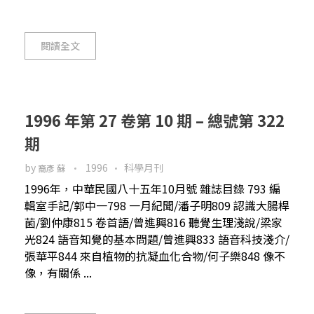
閱讀全文
1996 年第 27 卷第 10 期 – 總號第 322
期
by
1996
科學月刊
裔彥 蘇
1996年，中華民國八十五年10月號 雜誌目錄 793 編
輯室手記/郭中一798 一月紀聞/潘子明809 認識大腸桿
菌/劉仲康815 卷首語/曾進興816 聽覺生理淺說/梁家
光824 語音知覺的基本問題/曾進興833 語音科技淺介/
張華平844 來自植物的抗凝血化合物/何子樂848 像不
像，有關係 ...