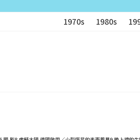
1970s
1980s
19
學趣6 顯 影8 虛擬太陽 德國啟用／小型恆星的表面風暴9 晚