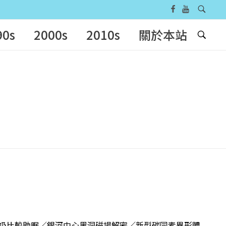
90s
2000s
2010s
關於本站
上擠的牛奶比較助眠／銀河中心黑洞磁場解密／新型碳同素異形體