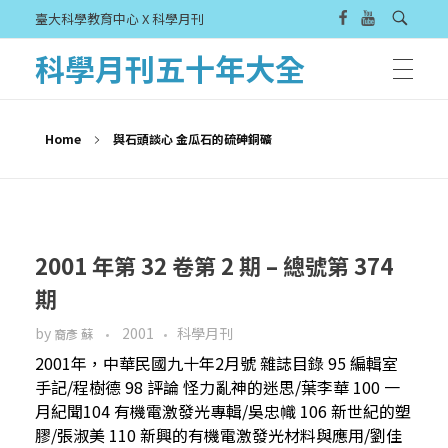
臺大科學教育中心 X 科學月刊
科學月刊五十年大全
Home
與石頭談心 金瓜石的硫砷銅礦
2001 年第 32 卷第 2 期 – 總號第 374
期
by
2001
科學月刊
裔彥 蘇
2001年，中華民國九十年2月號 雜誌目錄 95 編輯室
手記/程樹德 98 評論 怪力亂神的迷思/葉李華 100 一
月紀聞104 有機電激發光專輯/吳忠幟 106 新世紀的塑
膠/張淑美 110 新興的有機電激發光材料與應用/劉佳