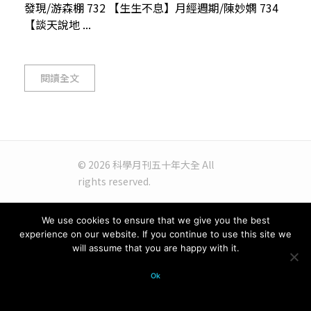
發現/游森棚 732 【生生不息】月經週期/陳妙嫻 734
【談天說地 ...
閱讀全文
© 2026 科學月刊五十年大全 All
rights reserved.
We use cookies to ensure that we give you the best
experience on our website. If you continue to use this site we
will assume that you are happy with it.
Ok