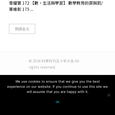
曾耀寰 172 【數‧生活與學習】 數學教育的罪與罰/
單維彰 175 ...
閱讀全文
© 2026 科學月刊五十年大全 All
rights reserved.
We use cookies to ensure that we give you the best
experience on our website. If you continue to use this site we
will assume that you are happy with it.
Ok