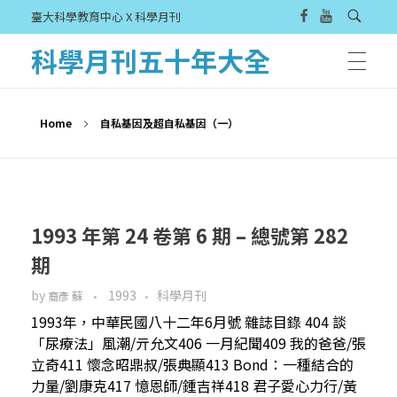
臺大科學教育中心 X 科學月刊
科學月刊五十年大全
Home
自私基因及超自私基因（一）
1993 年第 24 卷第 6 期 – 總號第 282
期
by
1993
科學月刊
裔彥 蘇
1993年，中華民國八十二年6月號 雜誌目錄 404 談
「尿療法」風潮/亓允文406 一月紀聞409 我的爸爸/張
立奇411 懷念昭鼎叔/張典顯413 Bond：一種結合的
力量/劉康克417 憶恩師/鍾吉祥418 君子愛心力行/黃