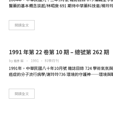
醫藥的基本概念談起/林昭庚 691 期待中草藥科技島/楊玲玲 6
閱讀全文
1991 年第 22 卷第 10 期 – 總號第 262 期
by
1991
科學月刊
裔彥 蘇
1991年，中華民國八十年10月號 雜誌目錄 724 學術氣
癌症的分子流行病學/謝玲玲736 環境的守護神──環境與職業
閱讀全文