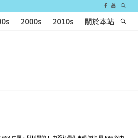
90s
2000s
2010s
關於本站
 684 中藥，挺科學的！ 中藥科學化專輯/林基興 686 從中