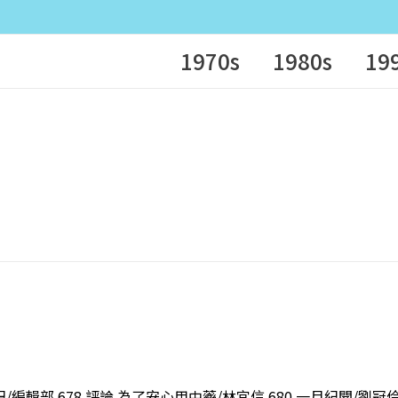
1970s
1980s
19
/編輯部 678 評論 為了安心用中藥/林宜信 680 一月紀聞/劉冠伶