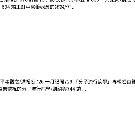
94 矯正對中醫藥觀念的謬誤/何 ...
氛與平等觀念/洪裕宏726 一月紀聞729 「分子流行病學」專輯卷首
監視的分子流行病學/劉紹興744 讀 ...