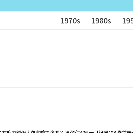
1970s
1980s
19
策者有魄力舖條太空實驗之路嗎？/李傑信406 一月紀聞408 卷首