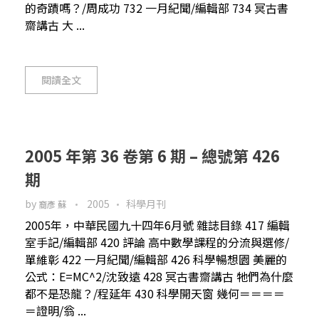
的奇蹟嗎？/周成功 732 一月紀聞/編輯部 734 冥古書
齋講古 大 ...
閱讀全文
2005 年第 36 卷第 6 期 – 總號第 426
期
by
2005
科學月刊
裔彥 蘇
2005年，中華民國九十四年6月號 雜誌目錄 417 編輯
室手記/編輯部 420 評論 高中數學課程的分流與選修/
單維彰 422 一月紀聞/編輯部 426 科學暢想園 美麗的
公式：E=MC^2/沈致遠 428 冥古書齋講古 牠們為什麼
都不是恐龍？/程延年 430 科學開天窗 幾何＝＝＝＝
＝證明/翁 ...