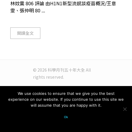
林妏霙 806 評論 由H1N1新型流感談疫苗概況/王意
雯、張仲明 80 ...
閱讀全文
© 2026 科學月刊五十年大全 All
rights reserved.
We use cookies to ensure that we give you the best
experience on our website. If you continue to use this site we
will assume that you are happy with it.
Ok