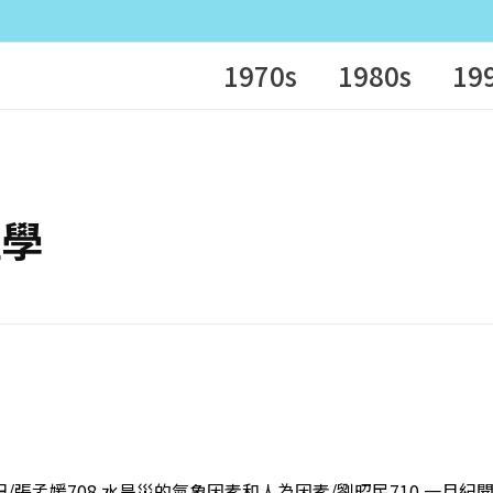
1970s
1980s
19
理學
記/張孟媛708 水旱災的氣象因素和人為因素/劉昭民710 一月紀聞/