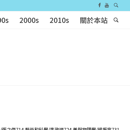
90s
2000s
2010s
關於本站
張之傑714 藝術和科學/李政道724 美與物理學/楊振寧731