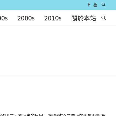
90s
2000s
2010s
關於本站
仁混18 工人不上班的原因！/廖金瑛20 工業上的金屬中毒/周