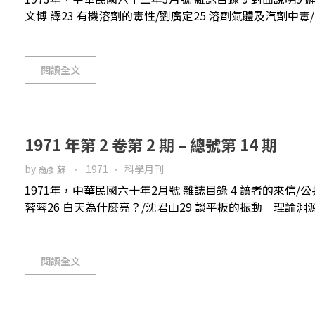
文博 譯23 有機溶劑的毒性/劉廣定25 溶劑氣體及汽劑中毒/
閱讀全文
1971 年第 2 卷第 2 期 – 總號第 14 期
by
1971
科學月刊
裔彥 蘇
1971年，中華民國六十年2月號 雜誌目錄 4 讀者的來信/
蓉蓉26 白天為什麼亮？/沈君山29 談平板的振動─理論淵源及
閱讀全文