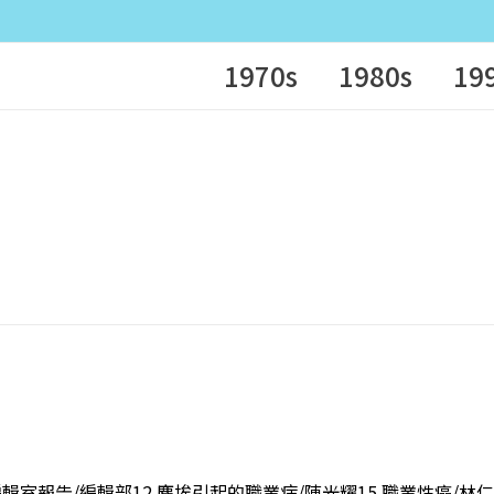
1970s
1980s
19
 編輯室報告/編輯部12 塵埃引起的職業病/陳光耀15 職業性癌/林