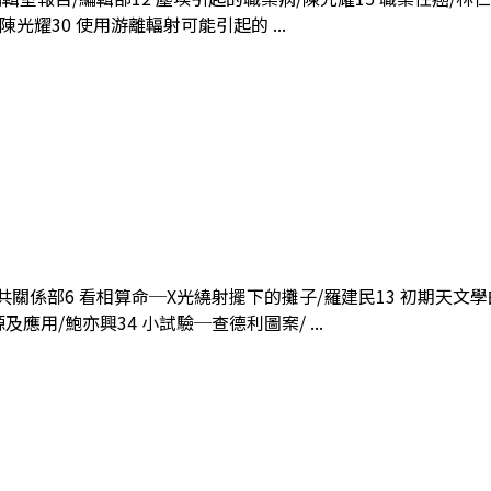
陳光耀30 使用游離輻射可能引起的 ...
公共關係部6 看相算命─X光繞射擺下的攤子/羅建民13 初期天文
應用/鮑亦興34 小試驗─查德利圖案/ ...