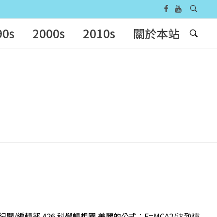
90s
2000s
2010s
關於本站
紀聞/編輯部 426 科學暢想園 美麗的公式：E=MC^2/沈致遠