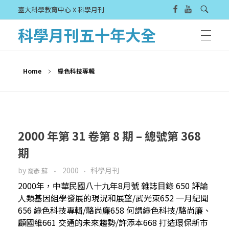
臺大科學教育中心 X 科學月刊
科學月刊五十年大全
Home
綠色科技專輯
2000 年第 31 卷第 8 期 – 總號第 368
期
by
2000
科學月刊
裔彥 蘇
2000年，中華民國八十九年8月號 雜誌目錄 650 評論
人類基因組學發展的現況和展望/武光東652 一月紀聞
656 綠色科技專輯/駱尚廉658 何謂綠色科技/駱尚廉、
顧國維661 交通的未來趨勢/許添本668 打造環保新市