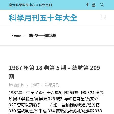
臺大科學教育中心 X 科學月刊
科學月刊五十年大全
Home
統計學──相關文獻
1987 年第 18 卷第 5 期 – 總號第 209
期
by
1987
科學月刊
裔彥 蘇
1987年，中華民國七十六年5月號 雜誌目錄 324 研究
所與科學發展/蕭屏東 326 統計專輯卷首語/黃文璋
327 管可以窺豹乎──介紹一些抽樣的概念/趙民德
330 選戰風雲/邱千惠 334 實驗設計淺談/羅夢娜 338