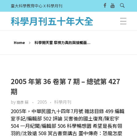
臺大科學教育中心 X 科學月刊
科學月刊五十年大全
Home
科學開天窗 摩擦力真的與接觸面...
2005 年第 36 卷第 7 期 – 總號第 427
期
by
2005
科學月刊
裔彥 蘇
2005年，中華民國九十四年7月號 雜誌目錄 499 編輯
室手記/編輯部 502 評論 災害後的國土復育/陳宏宇
504 一月紀聞/編輯部 506 科學暢想園 希望是長有翎
羽的/沈致遠 508 冥古書齋講古 蛋中傳奇：恐龍怎麼