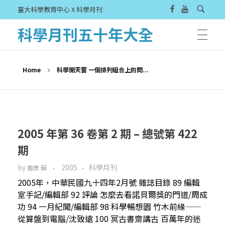
臺大科學教育中心 X 科學月刊
科學月刊五十年大全
Home
科學開天窗 一個排列組合上的問...
2005 年第 36 卷第 2 期 – 總號第 422
期
by
2005
科學月刊
裔彥 蘇
2005年，中華民國九十四年2月號 雜誌目錄 89 編輯
室手記/編輯部 92 評論 怎麼去看諾貝爾獎的門道/周成
功 94 一月紀聞/編輯部 98 科學暢想園 竹木前緣——
從算盤到電腦/沈致遠 100 冥古書齋講古 百萬年的迷