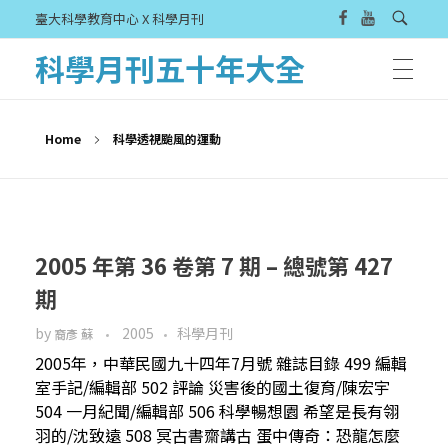
臺大科學教育中心 X 科學月刊
科學月刊五十年大全
Home
科學透視颱風的運動
2005 年第 36 卷第 7 期 – 總號第 427
期
by
2005
科學月刊
裔彥 蘇
2005年，中華民國九十四年7月號 雜誌目錄 499 編輯
室手記/編輯部 502 評論 災害後的國土復育/陳宏宇
504 一月紀聞/編輯部 506 科學暢想園 希望是長有翎
羽的/沈致遠 508 冥古書齋講古 蛋中傳奇：恐龍怎麼