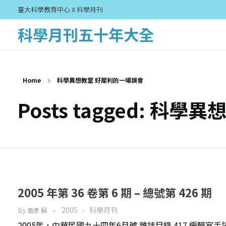
臺大科學教育中心 X 科學月刊
科學月刊五十年大全
Home
科學異想教室 好犀利的一場誤會
Posts tagged: 
2005 年第 36 卷第 6 期 – 總號第 426 期
by
2005
科學月刊
裔彥 蘇
2005年，中華民國九十四年6月號 雜誌目錄 417 編輯室手記