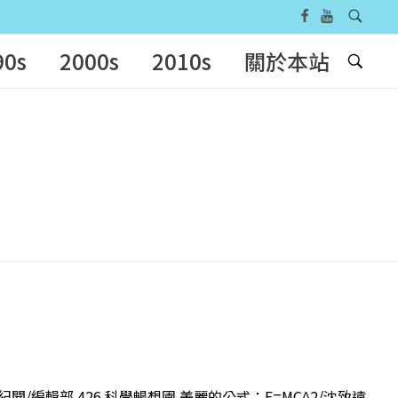
90s
2000s
2010s
關於本站
紀聞/編輯部 426 科學暢想園 美麗的公式：E=MC^2/沈致遠