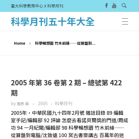
臺大科學教育中心 X 科學月刊
科學月刊五十年大全
Home
科學暢想園 竹木前緣——從算盤到...
2005 年第 36 卷第 2 期 – 總號第 422
期
by
2005
科學月刊
裔彥 蘇
2005年，中華民國九十四年2月號 雜誌目錄 89 編輯
室手記/編輯部 92 評論 怎麼去看諾貝爾獎的門道/周成
功 94 一月紀聞/編輯部 98 科學暢想園 竹木前緣——
從算盤到電腦/沈致遠 100 冥古書齋講古 百萬年的迷