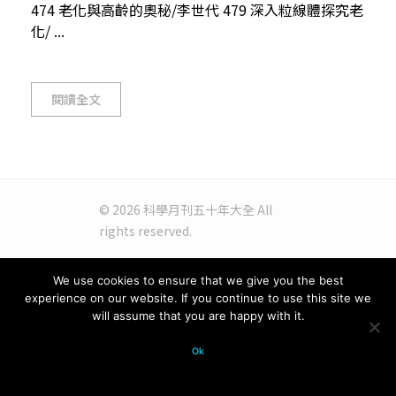
474 老化與高齡的奧秘/李世代 479 深入粒線體探究老
化/ ...
閱讀全文
© 2026 科學月刊五十年大全 All
rights reserved.
We use cookies to ensure that we give you the best
experience on our website. If you continue to use this site we
will assume that you are happy with it.
Ok