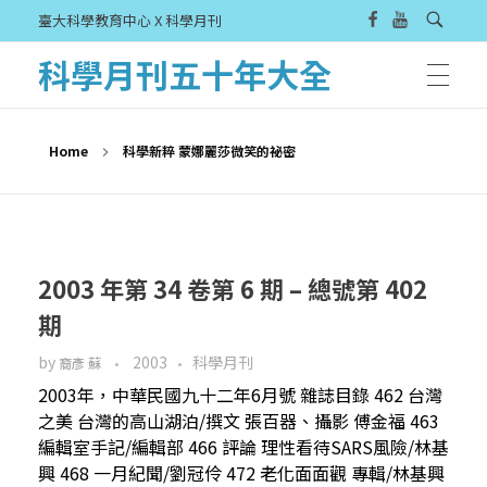
臺大科學教育中心 X 科學月刊
科學月刊五十年大全
Home
科學新粹 蒙娜麗莎微笑的祕密
2003 年第 34 卷第 6 期 – 總號第 402
期
by
2003
科學月刊
裔彥 蘇
2003年，中華民國九十二年6月號 雜誌目錄 462 台灣
之美 台灣的高山湖泊/撰文 張百器、攝影 傅金福 463
編輯室手記/編輯部 466 評論 理性看待SARS風險/林基
興 468 一月紀聞/劉冠伶 472 老化面面觀 專輯/林基興