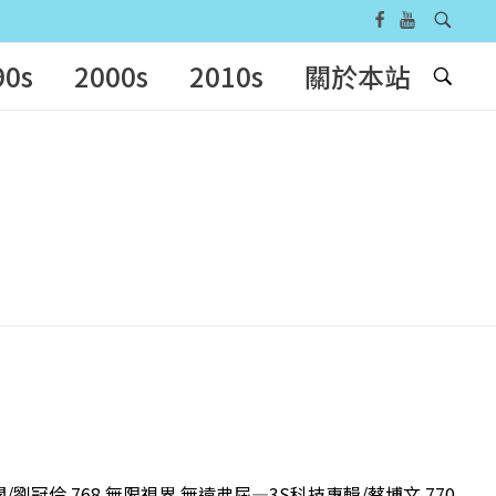
90s
2000s
2010s
關於本站
/劉冠伶 768 無限視界 無遠弗屆—3S科技專輯/蔡博文 770