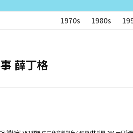
1970s
1980s
19
家軼事 薛丁格
記/編輯部 762 評論 由生命意義到身心健康/林基興 764 一月紀聞