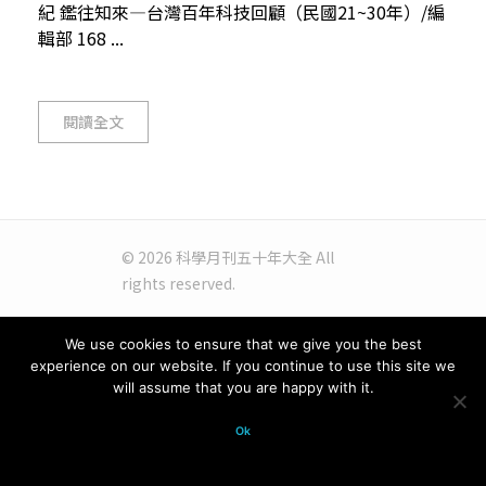
紀 鑑往知來—台灣百年科技回顧（民國21~30年）/編
輯部 168 ...
閱讀全文
© 2026 科學月刊五十年大全 All
rights reserved.
We use cookies to ensure that we give you the best
experience on our website. If you continue to use this site we
will assume that you are happy with it.
Ok