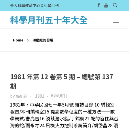
臺大科學教育中心 X 科學月刊
科學月刊五十年大全
Home
碳纖維的發展
1981 年第 12 卷第 5 期 – 總號第 137
期
by
1981
科學月刊
裔彥 蘇
1981年，中華民國七十年5月號 雜誌目錄 10 編輯室
報告/本刊編輯室15 提高數學程度的一種方法——數
學競試/曹亮吉16 淺談潛水艇/丁錫鏞21 蛇的習性與台
灣的蛇/關永才24 飛機火力控制系統簡介/胡岱昌28 漫