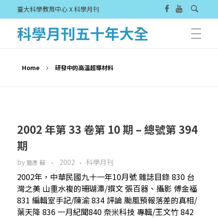
臺大科學教育中心 X 科學月刊
科學月刊五十年大全
Home
研發中的高溫超導材料
2002 年第 33 卷第 10 期 – 總號第 394
期
by
2002
科學月刊
裔彥 蘇
2002年，中華民國九十一年10月號 雜誌目錄 830 台
灣之美 山重水複的珊瑚潭/撰文 張百器、攝影 傅金福
831 編輯室手記/陳渝 834 評論 颱風預報落差的真相/
葉天降 836 一月紀聞840 奈米科技 專輯/王文竹 842