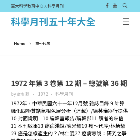
臺大科學教育中心 X 科學月刊
科學月刊五十年大全
Home
癌～代序
1972 年第 3 卷第 12 期 – 總號第 36 期
by
1972
科學月刊
裔彥 蘇
1972年，中華民國六十一年12月號 雜誌目錄 9 計算
機化四極質譜氣相色層分析（連載）/德英儀器行提供
10 封面說明 10 編輯室報告/編輯部11 讀者的來信
11 本刊啟事13 癌病淺說/陳光耀19 癌～代序/林榮耀
23 癌是怎樣產生的？/林仁混27 癌病毒說：研究之爭