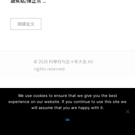
論焦點/陳正宗 ...
閱讀全文
© 2026 科學月刊五十年大全 All
rights reserved.
We use cookies to ensure that we give you the best
experience on our website. If you continue to use this site we
will assume that you are happy with it.
Ok