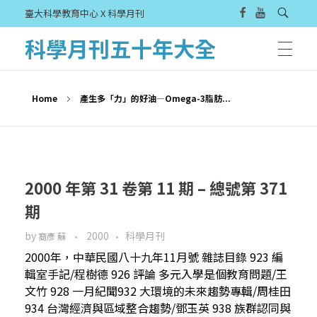
臺大科學教育中心 X 科學月刊
科學月刊五十年大全
Home
產生多「力」的好油—Omega-3脂肪...
2000 年第 31 卷第 11 期 – 總號第 371
期
by
2000
科學月刊
裔彥 蘇
2000年，中華民國八十九年11月號 雜誌目錄 923 編
輯室手記/程樹德 926 評論 多元入學是個教育問題/王
文竹 928 一月紀聞932 大環境的未來趨勢專輯/周桂田
934 台灣經濟與區域整合趨勢/鄧玉英 938 族群認同與