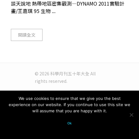
談天說地 熱帶地區密集觀測—DYNAMO 2011實驗計
畫/王嘉琪 95 生物 ...
閱讀全文
© 2026 科學月刊五十年大全 All
rights reserved.
We use cookies to ensure that we give you the best
experience on our website. If you continue to use this site we
will assume that you are happy with it.
Ok