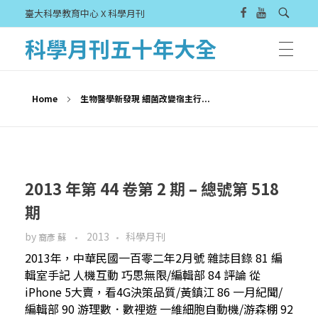
臺大科學教育中心 X 科學月刊
科學月刊五十年大全
Home
生物醫學新發現 細菌改變宿主行...
2013 年第 44 卷第 2 期 – 總號第 518
期
by
2013
科學月刊
裔彥 蘇
2013年，中華民國一百零二年2月號 雜誌目錄 81 編
輯室手記 人機互動 巧思無限/編輯部 84 評論 從
iPhone 5大賣，看4G決策品質/黃鎮江 86 一月紀聞/
編輯部 90 游理數．數裡遊 一維細胞自動機/游森棚 92