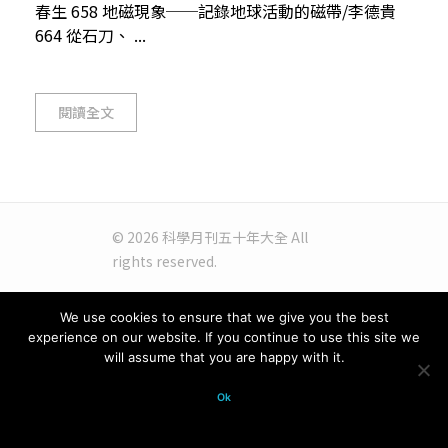
春生 658 地磁現象──記錄地球活動的磁帶/李德貴
664 從石刀、 ...
閱讀全文
© 2026 科學月刊五十年大全 All
rights reserved.
We use cookies to ensure that we give you the best
experience on our website. If you continue to use this site we
will assume that you are happy with it.
Ok