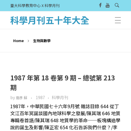
臺大科學教育中心 X 科學月刊
科學月刊五十年大全
Home
生物與數學
1987 年第 18 卷第 9 期 – 總號第 213
期
by
1987
科學月刊
裔彥 蘇
1987年，中華民國七十六年9月號 雜誌目錄 644 從丁
文江百年冥誕談國內地球科學之發展/陳其瑞 646 地質
專輯卷首語/陳其瑞 648 地質學的革命──板塊構造學
說的誕生及影響/陳正宏 654 化石告訴我們什麼？/李