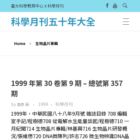
臺大科學教育中心 X 科學月刊
科學月刊五十年大全
Home
生物晶片專輯
1999 年第 30 卷第 9 期 – 總號第 357
期
by
1999
科學月刊
裔彥 蘇
1999年，中華民國八十八年9月號 雜誌目錄 708 編輯
室手記/程樹德708 從電解水生能量談起/程樹德710 一
月紀聞714 生物晶片專輯/林基興716 生物晶片研發概
況/張維懋720 DNA微陣列/許志726 微生物辨識DNA晶