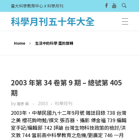
臺大科學教育中心 X 科學月刊
科學月刊五十年大全
Home
生活中的科學 蛋的旋轉
2003 年第 34 卷第 9 期 – 總號第 405
期
by
2003
科學月刊
裔彥 蘇
2003年，中華民國九十二年9月號 雜誌目錄 738 台灣
之美 櫻花鉤吻鮭/撰文 張百器、攝影 傅金福 739 編輯
室手記/編輯部 742 評論 台灣生物科技政策的檢討/洪
文敦 744 當前高中科學教育之危機/劉廣定 746 一月