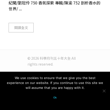
紀聞/劉冠伶 750 香氛探索 專輯/陳渝 752 剖析香水的
世界/ ...
閱讀全文
© 2026 科學月刊五十年大全 All
rights reserved.
We use cookies to ensure that we give you the best
experience on our website. If you continue to use this site we
will assume that you are happy with it.
Ok