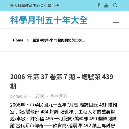
臺大科學教育中心 X 科學月刊
科學月刊五十年大全
Home
生活中的科學 作物的馴化與二次...
2006 年第 37 卷第 7 期 – 總號第 439
期
by
2006
科學月刊
裔彥 蘇
2006年，中華民國九十五年7月號 雜誌目錄 481 編輯
室手記/編輯部 484 評論 培養核子工程人才的重要課
題/李敏、許宏福 486 一月紀聞/編輯部 490 翻譯閱讀
館 當代都市傳奇——飲食篇/潘震澤 492 紙上專討會