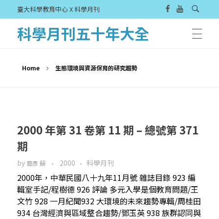
臺大科學教育中心 X 科學月刊
科學月刊五十年大全
Home
生態環境與資源保育的研究趨勢
2000 年第 31 卷第 11 期 – 總號第 371
期
by
2000
科學月刊
裔彥 蘇
2000年，中華民國八十九年11月號 雜誌目錄 923 編
輯室手記/程樹德 926 評論 多元入學是個教育問題/王
文竹 928 一月紀聞932 大環境的未來趨勢專輯/周桂田
934 台灣經濟與區域整合趨勢/鄧玉英 938 族群認同與