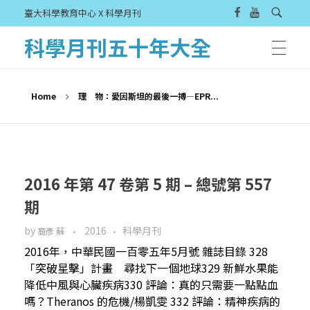
臺大科學教育中心 X 科學月刊
科學月刊五十年大全
Home
理 物：愛因斯坦的最後一搏—EPR...
2016 年第 47 卷第 5 期 – 總號第 557
期
by
2016
科學月刊
裔彥 蘇
2016年，中華民國一百零五年5月號 雜誌目錄 328
「突破星擊」計畫 尋找下一個地球329 新鮮水果能
降低中風與心臟疾病330 評論：真的只需要一點點血
嗎？Theranos 的危機/楊凱雯 332 評論：精神疾病的