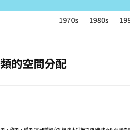
1970s
1980s
19
瑚礁魚類的空間分配
告7 讀者．作者．編者/本刊編輯室8 論防止災禍之道/朱建正9 