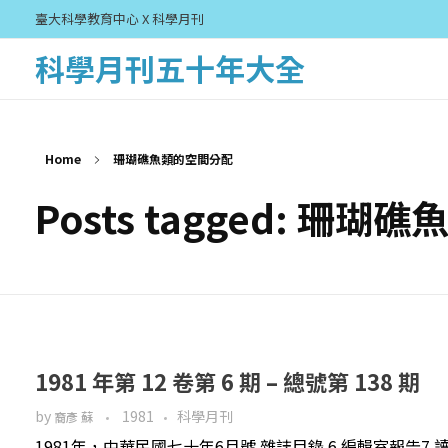
臺大科學教育中心 X 科學月刊
科學月刊五十年大全
Home
珊瑚礁魚類的空間分配
Posts tagged: 珊
1981 年第 12 卷第 6 期 – 總號第 138 期
by
1981
科學月刊
裔彥 蘇
1981年，中華民國七十年6月號 雜誌目錄 6 編輯室報