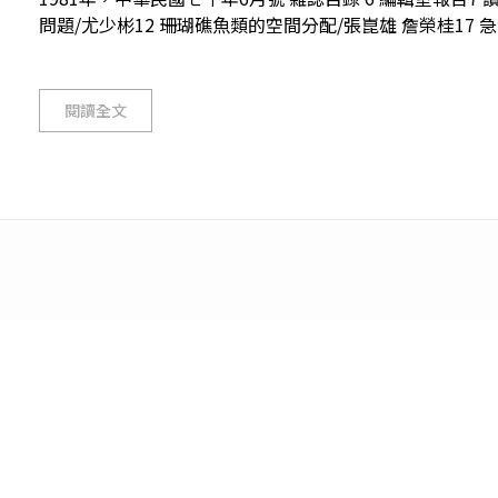
問題/尤少彬12 珊瑚礁魚類的空間分配/張崑雄 詹榮桂17 急湍
閱讀全文